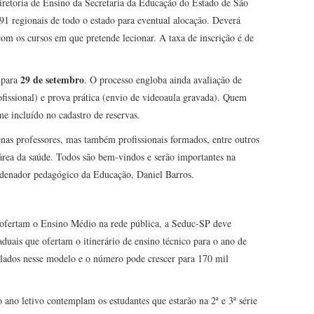
iretoria de Ensino da Secretaria da Educação do Estado de São
91 regionais de todo o estado para eventual alocação. Deverá
m os cursos em que pretende lecionar. A taxa de inscrição é de
29 de setembro
s para
. O processo engloba ainda avaliação de
ofissional) e prova prática (envio de videoaula gravada). Quem
me incluído no cadastro de reservas.
nas professores, mas também profissionais formados, entre outros
 área da saúde. Todos são bem-vindos e serão importantes na
ordenador pedagógico da Educação, Daniel Barros.
 ofertam o Ensino Médio na rede pública, a Seduc-SP deve
aduais que ofertam o itinerário de ensino técnico para o ano de
ulados nesse modelo e o número pode crescer para 170 mil
 ano letivo contemplam os estudantes que estarão na 2ª e 3ª série