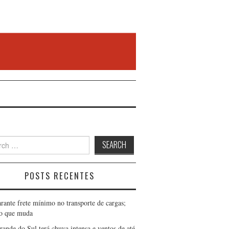
h
POSTS RECENTES
arante frete mínimo no transporte de cargas;
 o que muda
rande do Sul terá chuva intensa e ventos de até