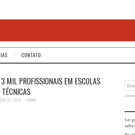
IAS
CONTATO
 3 MIL PROFISSIONAIS EM ESCOLAS
Searc
TÉCNICAS
for:
ULHO 25, 2024
ADMIN
Lei g
saiba
Rio G