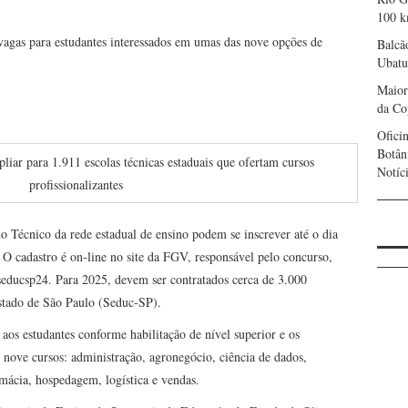
100 k
gas para estudantes interessados em umas das nove opções de
Balcã
Ubatu
Maior
da Co
Oficin
Botân
ar para 1.911 escolas técnicas estaduais que ofertam cursos
Notíc
profissionalizantes
no Técnico da rede estadual de ensino podem se inscrever até o dia
 O cadastro é on-line no site da FGV, responsável pelo concurso,
/seducsp24
. Para 2025, devem ser contratados cerca de 3.000
Estado de São Paulo (Seduc-SP).
 aos estudantes conforme habilitação de nível superior e os
 nove cursos: administração, agronegócio, ciência de dados,
mácia, hospedagem, logística e vendas.