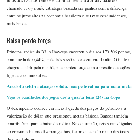
juros dos Estados Unidos e do Brasil reduziu a atratividade do
chamado
carry trade
, estratégia baseada em ganhos com a diferença
entre os juros altos na economia brasileira e as taxas estadunidenses,
mais baixas.
Bolsa perde força
Principal índice da B3, o Ibovespa encerrou o dia aos 170.506 pontos,
com queda de 0,44%, após três sessões consecutivas de alta. O índice
chegou a subir pela manhã, mas perdeu força com a pressão das ações
ligadas a commodities.
Ancelotti celebra atuação sólida, mas pede calma para mata-mata
Veja os resultados dos jogos desta quarta-feira (24) na Copa
O desempenho ocorreu em meio à queda dos preços do petróleo e à
valorização do dólar, que pressionou metais básicos. Bancos também
contribuíram para a baixa do índice. Na contramão, ações mais ligadas
ao consumo interno tiveram ganhos, favorecidas pelo recuo das taxas
de juros futuros.