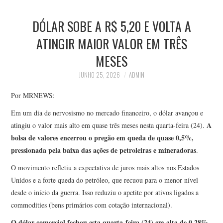
DÓLAR SOBE A R$ 5,20 E VOLTA A
ATINGIR MAIOR VALOR EM TRÊS
MESES
JUNHO 25, 2026
ADMIN
Por MRNEWS:
Em um dia de nervosismo no mercado financeiro, o dólar avançou e
A
atingiu o valor mais alto em quase três meses nesta quarta-feira (24).
bolsa de valores encerrou o pregão em queda de quase 0,5%,
pressionada pela baixa das ações de petroleiras e mineradoras
.
O movimento refletiu a expectativa de juros mais altos nos Estados
Unidos e a forte queda do petróleo, que recuou para o menor nível
desde o início da guerra. Isso reduziu o apetite por ativos ligados a
commodities (bens primários com cotação internacional).
O dólar comercial fechou esta quarta-feira (24) em alta de 0,28%,