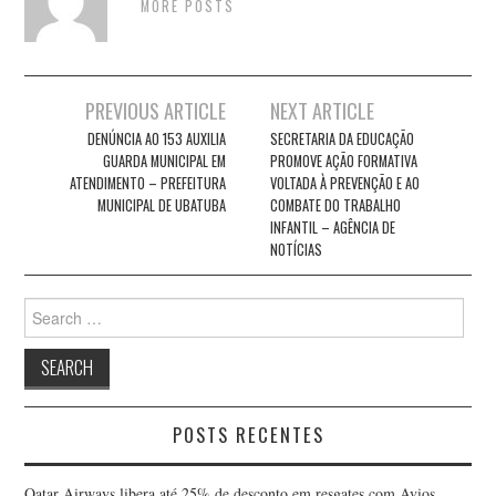
MORE POSTS
Post
PREVIOUS ARTICLE
NEXT ARTICLE
navigation
DENÚNCIA AO 153 AUXILIA
SECRETARIA DA EDUCAÇÃO
GUARDA MUNICIPAL EM
PROMOVE AÇÃO FORMATIVA
ATENDIMENTO – PREFEITURA
VOLTADA À PREVENÇÃO E AO
MUNICIPAL DE UBATUBA
COMBATE DO TRABALHO
INFANTIL – AGÊNCIA DE
NOTÍCIAS
Search
for:
POSTS RECENTES
Qatar Airways libera até 25% de desconto em resgates com Avios,