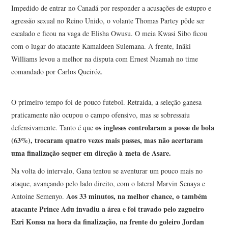
Impedido de entrar no Canadá por responder a acusações de estupro e
agressão sexual no Reino Unido, o volante Thomas Partey pôde ser
escalado e ficou na vaga de Elisha Owusu. O meia Kwasi Sibo ficou
com o lugar do atacante Kamaldeen Sulemana. À frente, Inãki
Williams levou a melhor na disputa com Ernest Nuamah no time
comandado por Carlos Queiróz.
O primeiro tempo foi de pouco futebol. Retraída, a seleção ganesa
praticamente não ocupou o campo ofensivo, mas se sobressaiu
os ingleses controlaram a posse de bola
defensivamente. Tanto é que
(63%), trocaram quatro vezes mais passes, mas não acertaram
uma finalização sequer em direção à meta de Asare.
Na volta do intervalo, Gana tentou se aventurar um pouco mais no
ataque, avançando pelo lado direito, com o lateral Marvin Senaya e
Aos 33 minutos, na melhor chance, o também
Antoine Semenyo.
atacante Prince Adu invadiu a área e foi travado pelo zagueiro
Ezri Konsa na hora da finalização, na frente do goleiro Jordan