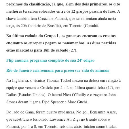
próximos da classificação, já que, além dos dois primeiros, os oito
melhores terceiros colocados entre os 12 grupos passam de fase
. A
chave também tem Croácia e Panamá, que se enfrentam ainda nesta
terça, às 20h (horário de Brasília), em Toronto (Canadá).
Na última rodada do Grupo L, os ganenses encaram os croatas,
enquanto os europeus pegam os panamenhos. As duas partidas
estão marcadas para 18h de sábado (27).
Flip anuncia programa completo de sua 24ª edição
Rio de Janeiro cria semana para preservar vida de animais
Na Inglaterra, o técnico Thomas Tuchel mexeu na defesa em relação à
equipe que venceu a Croácia por 4 a 2 na última quarta-feira (17), em
Dallas (Estados Unidos). O lateral Nico O’Reilly e o zagueiro John
Stones deram lugar a Djed Spencer e Marc Guehi.
Do lado de Gana, foram quatro mudanças. No gol, Benjamin Asare,
que substituiu o lesionado Lawrence Ati Zigi no triunfo sobre o
Panamá, por 1 a 0, em Toronto, seis dias atrás, iniciou como titular.