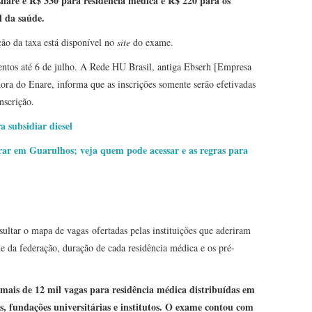
Enare é R$ 330 para residência médica e R$ 220 para os
l da saúde.
ção da taxa está disponível no
site
do exame.
sentos até 6 de julho. A Rede HU Brasil, antiga Ebserh [Empresa
dora do Enare, informa que as inscrições somente serão efetivadas
nscrição.
 subsidiar diesel
rar em Guarulhos; veja quem pode acessar e as regras para
ultar o mapa de vagas ofertadas pelas instituições que aderiram
e da federação, duração de cada residência médica e os pré-
 mais de 12 mil vagas para residência médica distribuídas em
ais, fundações universitárias e institutos. O exame contou com