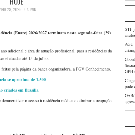
HOJE
NHO 29, 2026
ADMIN
STF j
idência (Enare) 2026/2027 terminam nesta segunda-feira (29)
anulo
AGU s
crian
 ano adicional e área de atuação profissional, para a residências da
ser efetuadas até 15 de julho.
Coord
Sexua
er feitas pela página da banca organizadora, a FGV Conhecimento.
GPH d
ela se aproxima de 1.500
Chega
pode 
o criados em Brasília
OAB/D
e democratizar o acesso à residência médica e otimizar a ocupação
agres