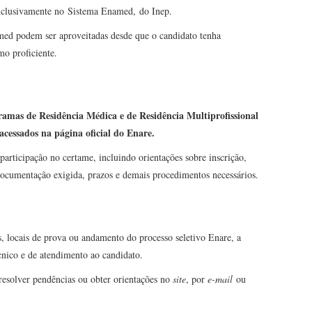
xclusivamente no Sistema Enamed, do Inep.
med podem ser aproveitadas desde que o candidato tenha
mo proficiente.
ramas de Residência Médica e de Residência Multiprofissional
acessados na página oficial do Enare.
articipação no certame, incluindo orientações sobre inscrição,
, documentação exigida, prazos e demais procedimentos necessários.
es, locais de prova ou andamento do processo seletivo Enare, a
écnico e de atendimento ao candidato.
resolver pendências ou obter orientações no
site
, por
e-mail
ou