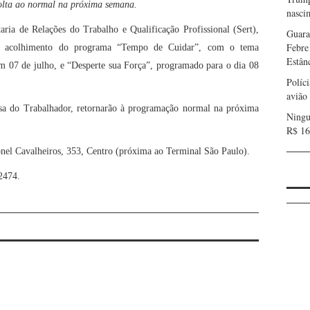
lta ao normal na próxima semana.
nasci
aria de Relações do Trabalho e Qualificação Profissional (Sert),
Guara
Febre
e acolhimento do programa “Tempo de Cuidar”, com o tema
Estân
m 07 de julho, e “Desperte sua
F
orça”
,
programado para o dia 08
Políc
avião
sa do Trabalhador,
retornarão à programação normal na próxima
Ningu
R$ 16
onel Cavalheiros, 353, Centro (próxima ao Terminal São Paulo).
2474.