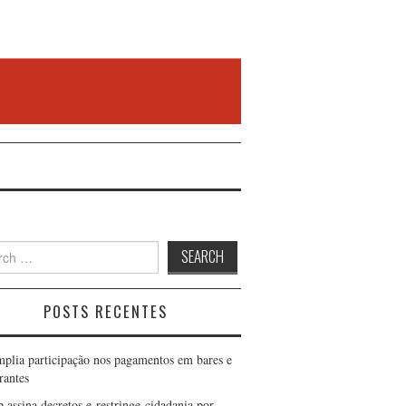
h
POSTS RECENTES
mplia participação nos pagamentos em bares e
rantes
 assina decretos e restringe cidadania por