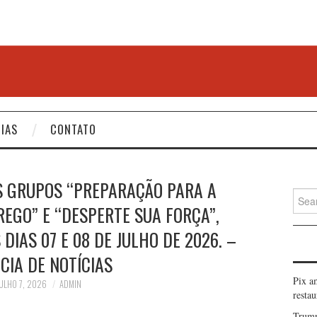
IAS
CONTATO
 GRUPOS “PREPARAÇÃO PARA A
Searc
EGO” E “DESPERTE SUA FORÇA”,
for:
DIAS 07 E 08 DE JULHO DE 2026. –
CIA DE NOTÍCIAS
Pix a
ULHO 7, 2026
ADMIN
restau
Trump