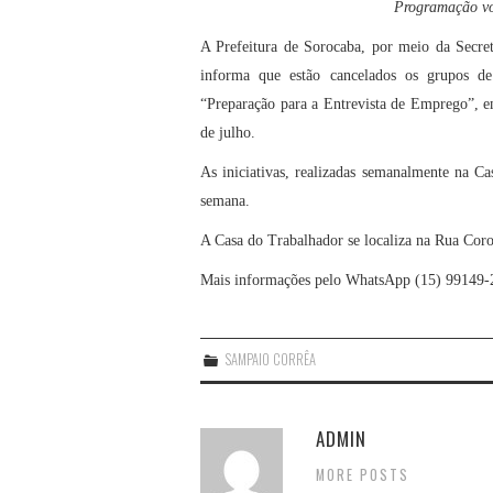
Programação vo
A Prefeitura de Sorocaba, por meio da Secret
informa que estão cancelad
o
s
os grupos d
“Preparação para a Entrevista de Emprego”,
e
de julho.
A
s
iniciativa
s
,
realizadas semanalmente na Ca
semana.
A Casa do Trabalhador se localiza na Rua Cor
Mais informações pelo WhatsApp (15) 99149-
SAMPAIO CORRÊA
ADMIN
MORE POSTS