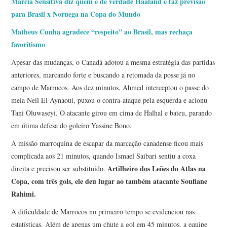
Márcia Sensitiva diz quem é de verdade Haaland e faz previsão
para Brasil x Noruega na Copa do Mundo
Matheus Cunha agradece “respeito” ao Brasil, mas rechaça
favoritismo
Apesar das mudanças, o Canadá adotou a mesma estratégia das partidas
anteriores, marcando forte e buscando a retomada da posse já no
campo de Marrocos. Aos dez minutos, Ahmed interceptou o passe do
meia Neil El Aynaoui, puxou o contra-ataque pela esquerda e acionu
Tani Oluwaseyi. O atacante girou em cima de Halhal e bateu, parando
em ótima defesa do goleiro Yassine Bono.
A missão marroquina de escapar da marcação canadense ficou mais
complicada aos 21 minutos, quando Ismael Saibari sentiu a coxa
Artilheiro dos Leões do Atlas na
direita e precisou ser substituído.
Copa, com três gols, ele deu lugar ao também atacante Soufiane
Rahimi.
A dificuldade de Marrocos no primeiro tempo se evidenciou nas
estatísticas. Além de apenas um chute a gol em 45 minutos, a equipe