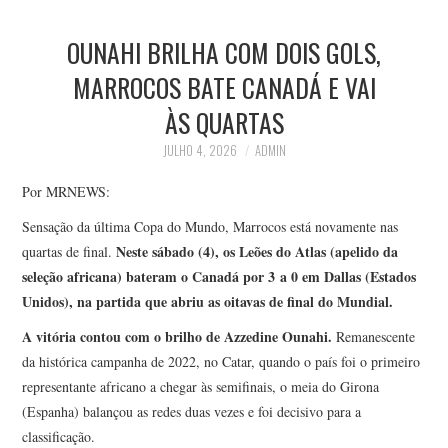
HOME
OUNAHI BRILHA COM DOIS GOLS,
ESPORTES
MARROCOS BATE CANADÁ E VAI
ÀS QUARTAS
NOTÍCIAS
JULHO 4, 2026
ADMIN
CONTATO
Por MRNEWS:
Sensação da última Copa do Mundo, Marrocos está novamente nas
Neste sábado (4), os Leões do Atlas (apelido da
quartas de final.
seleção africana) bateram o Canadá por 3 a 0 em Dallas (Estados
Unidos), na partida que abriu as oitavas de final do Mundial.
A vitória contou com o brilho de Azzedine Ounahi.
Remanescente
da histórica campanha de 2022, no Catar, quando o país foi o primeiro
representante africano a chegar às semifinais, o meia do Girona
(Espanha) balançou as redes duas vezes e foi decisivo para a
classificação.